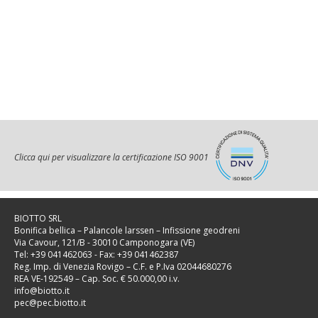
Clicca qui per visualizzare la certificazione ISO 9001
BIOTTO SRL
Bonifica bellica – Palancole larssen – Infissione geodreni
Via Cavour, 121/B - 30010 Camponogara (VE)
Tel: +39 041462063 - Fax: +39 041462387
Reg. Imp. di Venezia Rovigo – C.F. e P.Iva 02044680276
REA VE-192549 – Cap. Soc. € 50.000,00 i.v.
info@biotto.it
pec@pec.biotto.it